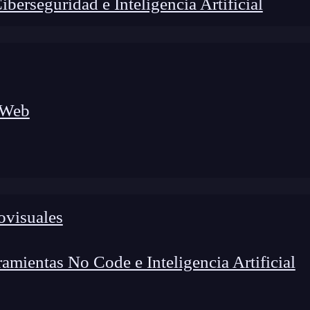
erseguridad e Inteligencia Artificial
 Web
ovisuales
lógico a nuevos profesionales, combinando conocimiento práctico,
os de transformación profesional.
mientas No Code e Inteligencia Artificial