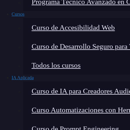
Programa Técnico Avanzado en Cib
Cursos
Curso de Accesibilidad Web
Curso de Desarrollo Seguro para
Todos los cursos
IA Aplicada
Lucia Gómez Salgado
Curso de IA para Creadores Audi
Contribuyo a acercar la realidad del sector tecno
visión de mercado y experiencia directa en proces
Curso Automatizaciones con Herra
Curso de Prompt Engineering