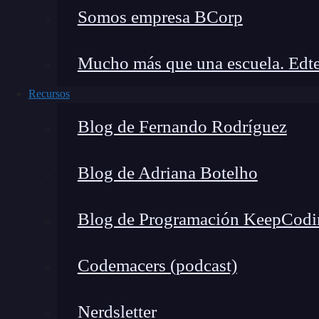
Eliminar elementos de un co
Somos empresa BCorp
En algunos casos, es posible que desees elimin
Mucho más que una escuela. Edte
utilizar el método remove() o discard(). La dife
un error si el elemento no existe en el conjunto
Recursos
Aquí hay un ejemplo:
Blog de Fernando Rodríguez
frutas = {'manzana', 'naranja', 'plátano
Blog de Adriana Botelho
# Eliminar 'manzana' del conjunto 

Blog de Programación KeepCodi
frutas.remove('manzana') 

Codemacers (podcast)
# Eliminar 'sandía' del conjunto con dis
frutas.discard('sandía')
Nerdsletter