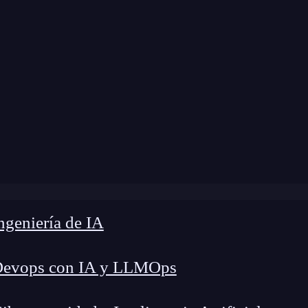
 modificación:
8 de julio de 2024 |
Tiempo de Le
Blog
»
Cómo realizar búsquedas con sets en Python
geniería de IA
Devops con IA y LLMOps