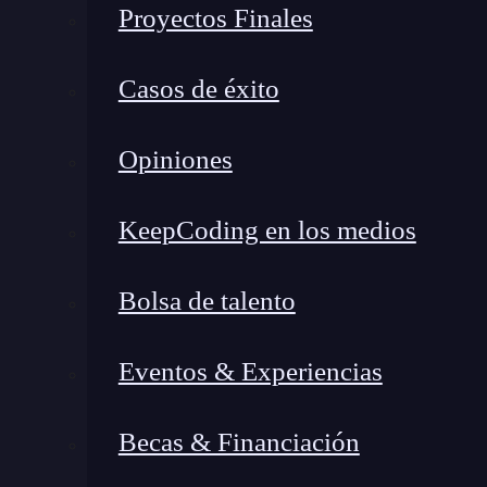
Proyectos Finales
Una de las formas más sencillas de realizar bús
Casos de éxito
in. Este operador verifica si un elemento está p
frutas = {'manzana', 'naranja', 'plátano
Opiniones
# Verificar si 'naranja' está en el conj
KeepCoding en los medios
if 'naranja' in frutas: 

    print("Sí, naranja está en el conjun
Bolsa de talento
else: 

    print("No, naranja no está en el con
Eventos & Experiencias
Este código imprimirá «Sí, naranja está en el c
Becas & Financiación
elementos del conjunto frutas.