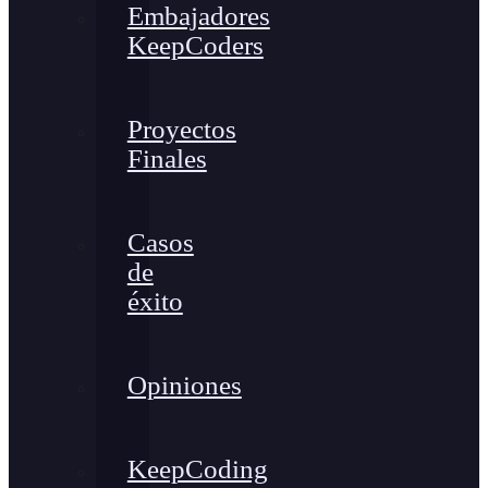
Embajadores
KeepCoders
Proyectos
Finales
Casos
de
éxito
Opiniones
KeepCoding