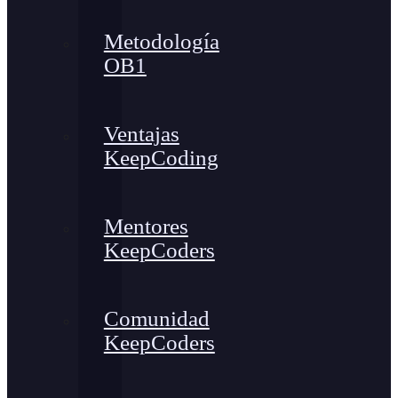
Metodología
OB1
Ventajas
KeepCoding
Mentores
KeepCoders
Comunidad
KeepCoders