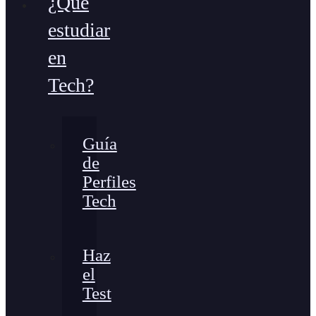
¿Qué
estudiar
en
Tech?
Guía
de
Perfiles
Tech
Haz
el
Test