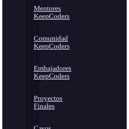
Mentores
KeepCoders
Comunidad
KeepCoders
Embajadores
KeepCoders
Proyectos
Finales
Casos