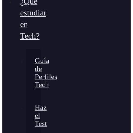
¿Qué
estudiar
en
Tech?
Guía
de
Perfiles
Tech
Haz
el
Test