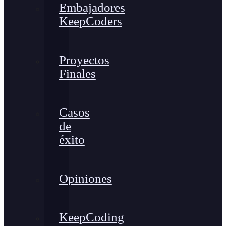
Embajadores
KeepCoders
Proyectos
Finales
Casos
de
éxito
Opiniones
KeepCoding