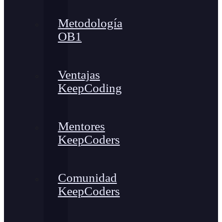
Metodología
OB1
Ventajas
KeepCoding
Mentores
KeepCoders
Comunidad
KeepCoders