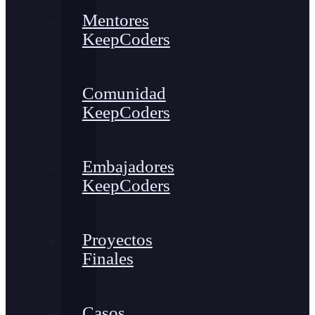
Mentores
KeepCoders
Comunidad
KeepCoders
Embajadores
KeepCoders
Proyectos
Finales
Casos