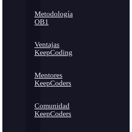
Metodología
OB1
Ventajas
KeepCoding
Mentores
KeepCoders
Comunidad
KeepCoders