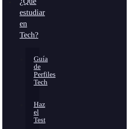
¿Qué
estudiar
en
Tech?
Guía
de
Perfiles
Tech
Haz
el
Test