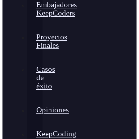
Embajadores
KeepCoders
Proyectos
Finales
Casos
de
éxito
Opiniones
KeepCoding