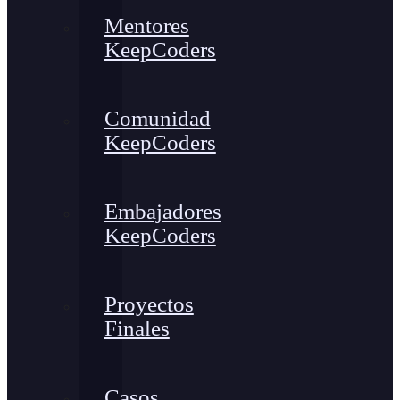
Mentores
KeepCoders
Comunidad
KeepCoders
Embajadores
KeepCoders
Proyectos
Finales
Casos