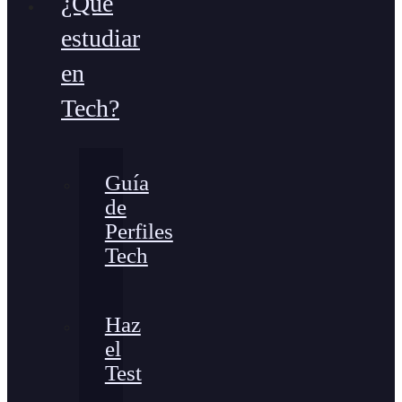
¿Qué
estudiar
en
Tech?
Guía
de
Perfiles
Tech
Haz
el
Test