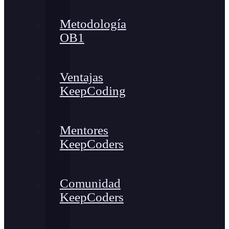
Metodología
OB1
Ventajas
KeepCoding
Mentores
KeepCoders
Comunidad
KeepCoders