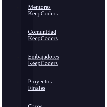
Mentores
KeepCoders
Comunidad
KeepCoders
Embajadores
KeepCoders
Proyectos
Finales
Casos