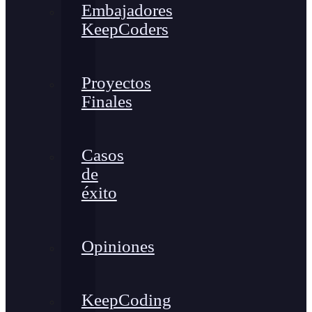
Embajadores
KeepCoders
Proyectos
Finales
Casos
de
éxito
Opiniones
KeepCoding