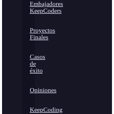
Embajadores
KeepCoders
Proyectos
Finales
Casos
de
éxito
Opiniones
KeepCoding