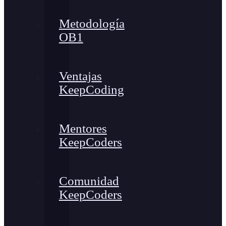
Metodología
OB1
Ventajas
KeepCoding
Mentores
KeepCoders
Comunidad
KeepCoders