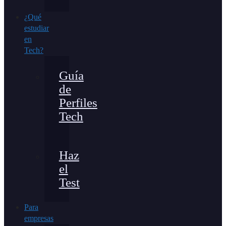
¿Qué
estudiar
en
Tech?
Guía
de
Perfiles
Tech
Haz
el
Test
Para
empresas