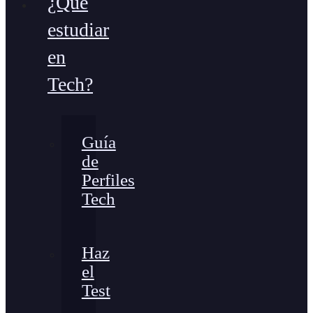
¿Qué
estudiar
en
Tech?
Guía
de
Perfiles
Tech
Haz
el
Test