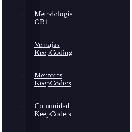
Metodología
OB1
Ventajas
KeepCoding
Mentores
KeepCoders
Comunidad
KeepCoders