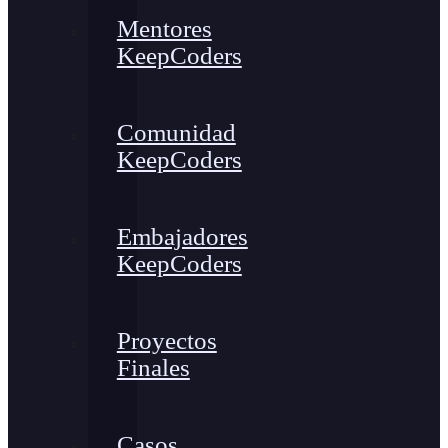
Mentores
KeepCoders
Comunidad
KeepCoders
Embajadores
KeepCoders
Proyectos
Finales
Casos