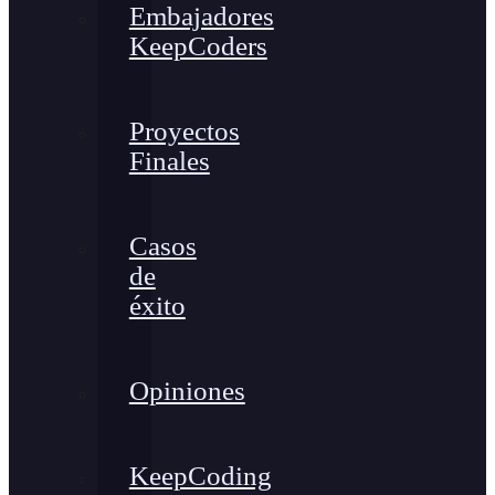
Embajadores
KeepCoders
Proyectos
Finales
Casos
de
éxito
Opiniones
KeepCoding