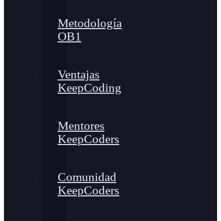
Metodología
OB1
Ventajas
KeepCoding
Mentores
KeepCoders
Comunidad
KeepCoders