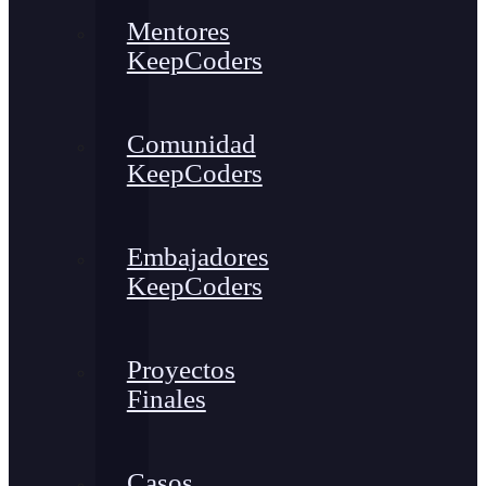
Mentores
KeepCoders
Comunidad
KeepCoders
Embajadores
KeepCoders
Proyectos
Finales
Casos