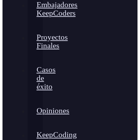
Embajadores
KeepCoders
Proyectos
Finales
Casos
de
éxito
Opiniones
KeepCoding