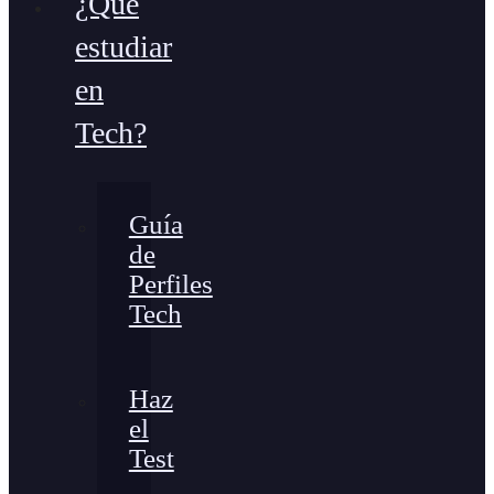
¿Qué
estudiar
en
Tech?
Guía
de
Perfiles
Tech
Haz
el
Test