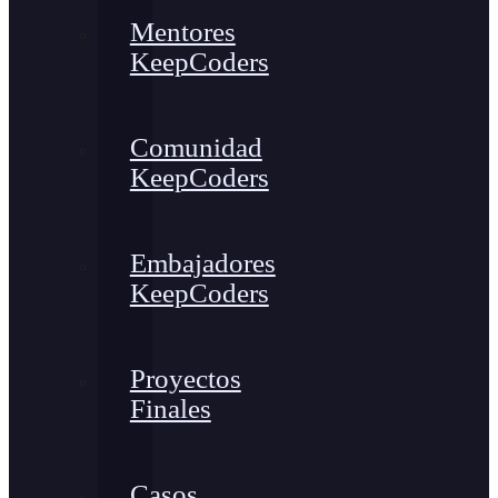
Mentores
KeepCoders
Comunidad
KeepCoders
Embajadores
KeepCoders
Proyectos
Finales
Casos