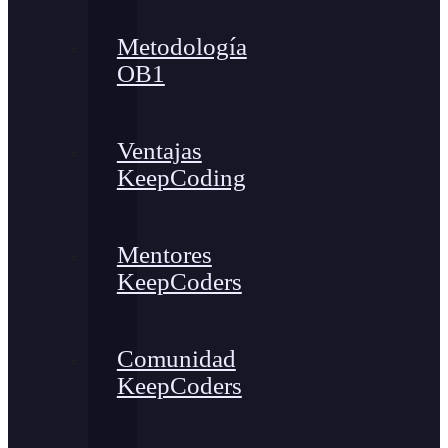
Metodología
OB1
Ventajas
KeepCoding
Mentores
KeepCoders
Comunidad
KeepCoders