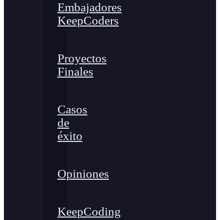
Embajadores
KeepCoders
Proyectos
Finales
Casos
de
éxito
Opiniones
KeepCoding