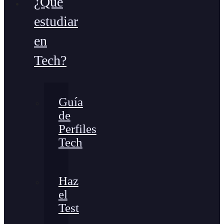
¿Qué
estudiar
en
Tech?
Guía
de
Perfiles
Tech
Haz
el
Test