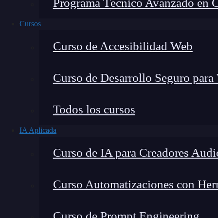
Programa Técnico Avanzado en Cib
Cursos
Curso de Accesibilidad Web
Curso de Desarrollo Seguro para
Todos los cursos
IA Aplicada
Lucia Gómez Salgado
Curso de IA para Creadores Audi
Contribuyo a acercar la realidad del sector tecno
visión de mercado y experiencia directa en proces
Curso Automatizaciones con Herra
Curso de Prompt Engineering