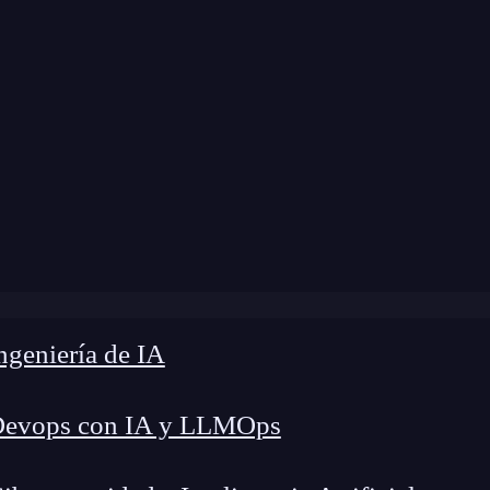
modificación:
15 de marzo de 2024 |
Tiempo de L
og
»
¿Cómo citar fuentes externas en desarrollo web?
geniería de IA
Devops con IA y LLMOps