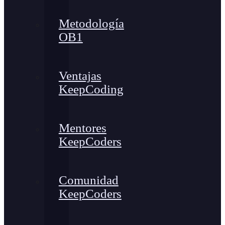
Metodología
OB1
Ventajas
KeepCoding
Mentores
KeepCoders
Comunidad
KeepCoders