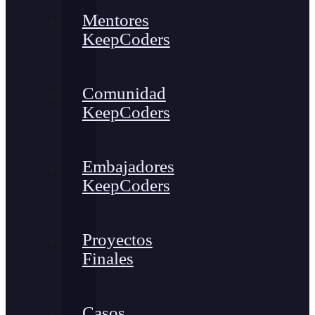
Mentores
KeepCoders
Comunidad
KeepCoders
Embajadores
KeepCoders
Proyectos
Finales
Casos