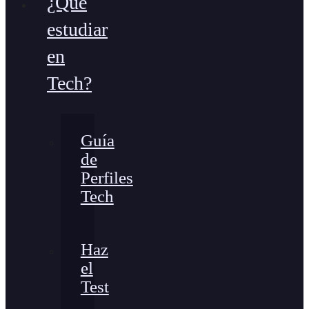
¿Qué
estudiar
en
Tech?
Guía
de
Perfiles
Tech
Haz
el
Test