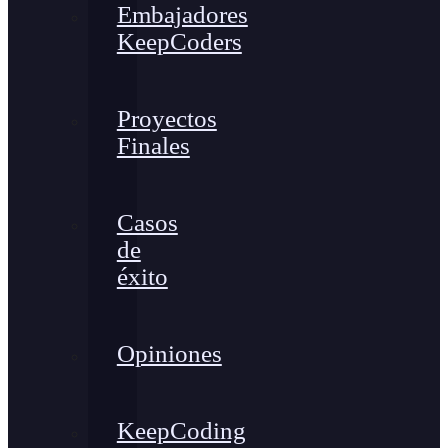
Embajadores
KeepCoders
Proyectos
Finales
Casos
de
éxito
Opiniones
KeepCoding