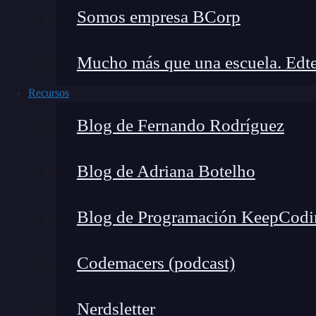
Somos empresa BCorp
Tenemos una
clasificación binaria
para los dato
(equivalente a 1). Cada una de las flechas repr
Mucho más que una escuela. Edte
total).
La flecha roja representa los valores
t
Recursos
Existe en el medio, como parte de los valores r
Blog de Fernando Rodríguez
flecha negra. Estos valores son azules, pero están
por tanto,
son catalogados como
false positiv
Blog de Adriana Botelho
lo son
. Estos son datos que han sufrido un sola
Blog de Programación KeepCodi
El pico del lado izquierdo, que corresponde a 
que el caso anterior, solo que aquí se cataloga
porque parece que son negativos, pero en re
Codemacers (podcast)
Los valores señalados con la flecha azul son c
Nerdsletter