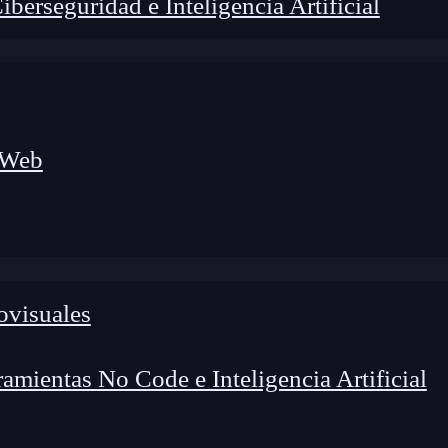
erseguridad e Inteligencia Artificial
 Web
ovisuales
foco en el desarrollo de talento y el análisis del sector
o evolucionan las tecnologías, qué competencias demanda el
 el entorno tech.
mientas No Code e Inteligencia Artificial