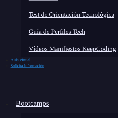
efectivamente son azules
.
Representación de tasas de in
Test de Orientación Tecnológica
Las tasas de interés en estadística normalmente
Guía de Perfiles Tech
Vídeos Manifiestos KeepCoding
Aula virtual
Solicita Información
Bootcamps