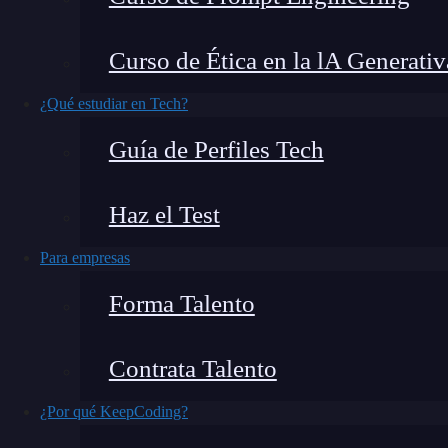
¿Sabías que existen diferentes tasas de interés e
Curso de Ética en la lA Generativ
contaremos cómo funcionan algunas tasas de int
¿Qué estudiar en Tech?
Si contamos el sentido de los errores en un pro
Guía de Perfiles Tech
posibilidades:
Haz el Test
True Positive (TP)
True Negative (TN)
Para empresas
False Positive (FP)
Forma Talento
False Negative (FN)
Contrata Talento
¿Qué encontrarás en este post?
¿Por qué KeepCoding?