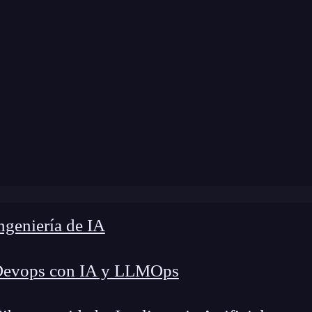
modificación:
24 de octubre de 2024 |
Tiempo de
»
Métricas en clasificación: tasas de interés en estadística
geniería de IA
Devops con IA y LLMOps