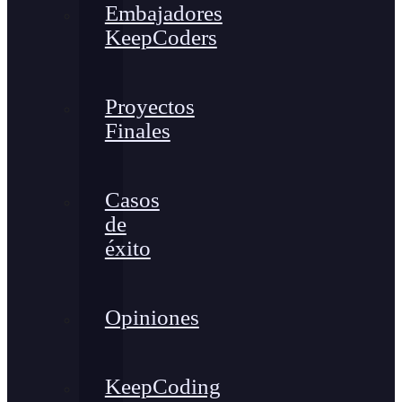
Embajadores
KeepCoders
Proyectos
Finales
Casos
de
éxito
Opiniones
KeepCoding