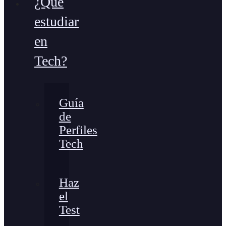
¿Qué
estudiar
en
Tech?
Guía
de
Perfiles
Tech
Haz
el
Test