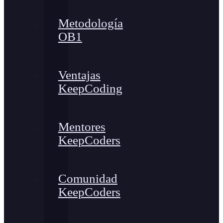
Metodología
OB1
Ventajas
KeepCoding
Mentores
KeepCoders
Comunidad
KeepCoders