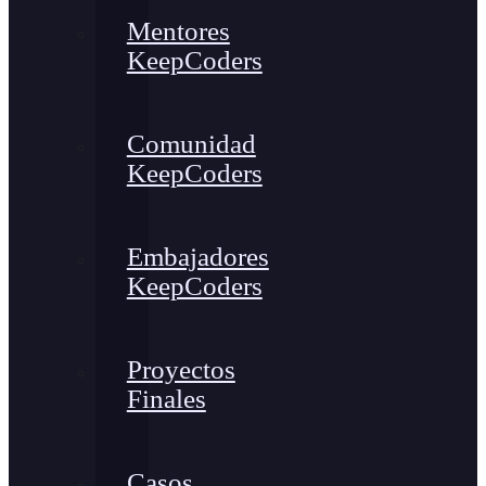
Mentores
KeepCoders
Comunidad
KeepCoders
Embajadores
KeepCoders
Proyectos
Finales
Casos