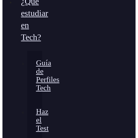
¿Qué
estudiar
en
Tech?
Guía
de
Perfiles
Tech
Haz
el
Test