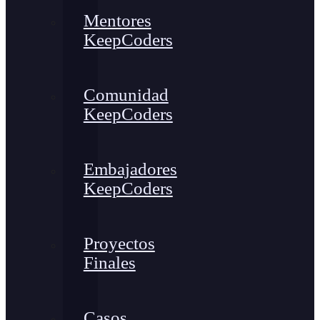
Mentores
KeepCoders
Comunidad
KeepCoders
Embajadores
KeepCoders
Proyectos
Finales
Casos