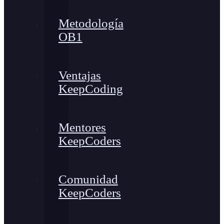
Metodología
OB1
Ventajas
KeepCoding
Mentores
KeepCoders
Comunidad
KeepCoders