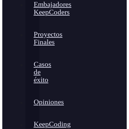
Embajadores
KeepCoders
Proyectos
Finales
Casos
de
éxito
Opiniones
KeepCoding