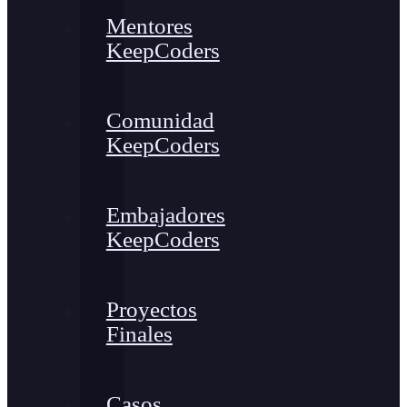
Mentores
KeepCoders
Comunidad
KeepCoders
Embajadores
KeepCoders
Proyectos
Finales
Casos