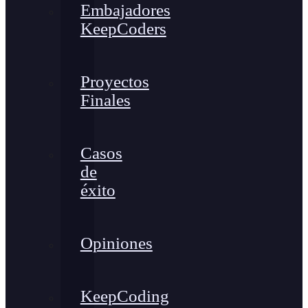
Embajadores
KeepCoders
Proyectos
Finales
Casos
de
éxito
Opiniones
KeepCoding