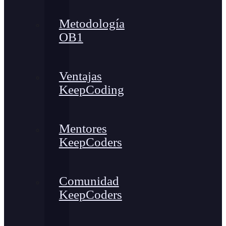
Metodología
OB1
Ventajas
KeepCoding
Mentores
KeepCoders
Comunidad
KeepCoders