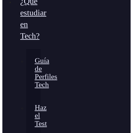
¿Qué
estudiar
en
Tech?
Guía
de
Perfiles
Tech
Haz
el
Test