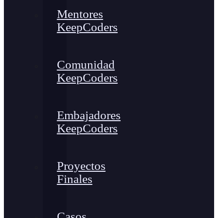
Mentores
KeepCoders
Comunidad
KeepCoders
Embajadores
KeepCoders
Proyectos
Finales
Casos