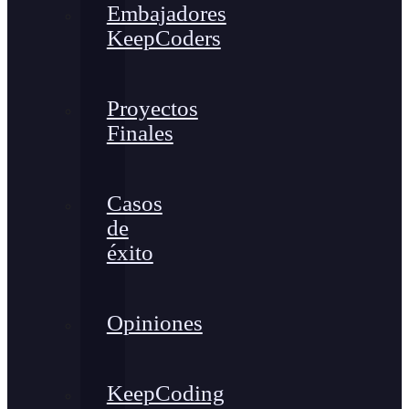
Embajadores
KeepCoders
Proyectos
Finales
Casos
de
éxito
Opiniones
KeepCoding