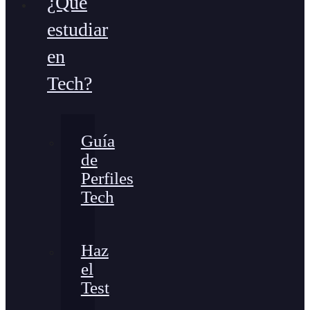
¿Qué
estudiar
en
Tech?
Guía
de
Perfiles
Tech
Haz
el
Test