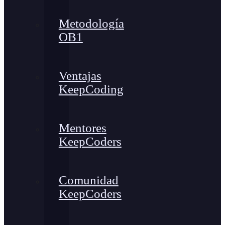
Metodología
OB1
Ventajas
KeepCoding
Mentores
KeepCoders
Comunidad
KeepCoders