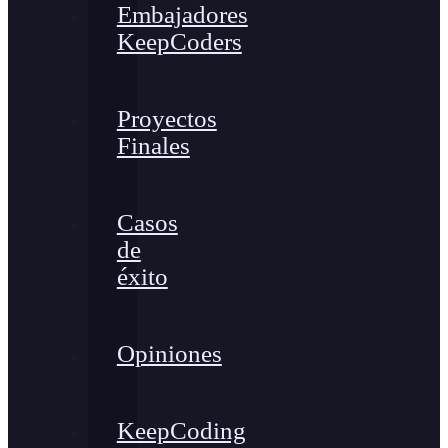
Embajadores
KeepCoders
Proyectos
Finales
Casos
de
éxito
Opiniones
KeepCoding