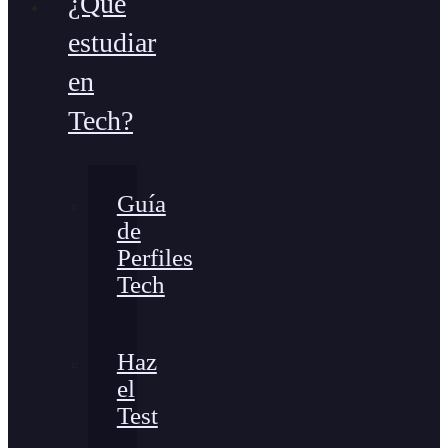
¿Qué
estudiar
en
Tech?
Guía
de
Perfiles
Tech
Haz
el
Test