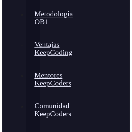
Metodología
OB1
Ventajas
KeepCoding
Mentores
KeepCoders
Comunidad
KeepCoders