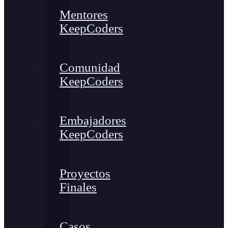
Mentores
KeepCoders
Comunidad
KeepCoders
Embajadores
KeepCoders
Proyectos
Finales
Casos