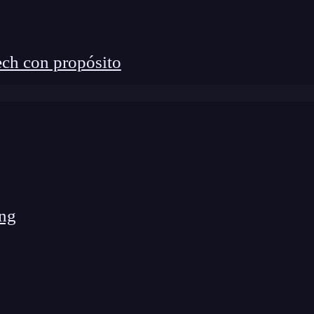
a, veamos algunos ejemplos de cómo puedes utilizar
ch con propósito
y deseas probar si se muestra correctamente el texto
n
-library/react';

ng
', () => {

('Clic aquí');
