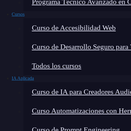
Programa Técnico Avanzado en Cib
Cursos
Curso de Accesibilidad Web
Curso de Desarrollo Seguro para
Lucia Gómez Salgado
Todos los cursos
Contribuyo a acercar la realidad del sector tecno
IA Aplicada
visión de mercado y experiencia directa en proces
Curso de IA para Creadores Audi
Curso Automatizaciones con Herra
En el emocionante mundo del
desarrollo web
,
Curso de Prompt Engineering