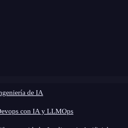
»
Blog
»
Comando getBy en React Testing Library
geniería de IA
Devops con IA y LLMOps