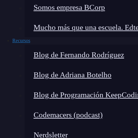
Somos empresa BCorp
Ahora que tienes una idea de la sintaxis básic
en React en tus pruebas de React.
getBy
Mucho más que una escuela. Edte
Selección por texto
Recursos
Blog de Fernando Rodríguez
Supongamos que tienes un componente
Butto
«Clic aquí»:
Blog de Adriana Botelho
import { render, screen } from '@testing
import Button from './Button';

Blog de Programación KeepCodi
test('El botón muestra el texto correcto
Codemacers (podcast)
  render(<Button />);

  const buttonElement = screen.getByText
Nerdsletter