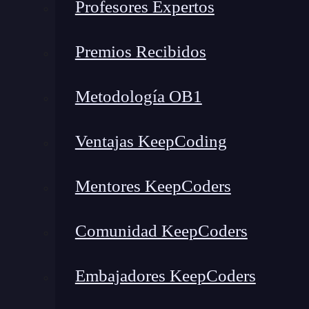
Profesores Expertos
¿Qué encontrarás en este post?
Premios Recibidos
Metodología OB1
Introducción al comando getBy en React
Sintaxis básica
Ventajas KeepCoding
Cómo utilizar getBy en React en tus pruebas
Selección por texto
Mentores KeepCoders
Selección por atributo
Mejores prácticas para usar getBy en React
Comunidad KeepCoders
Introducción al comando get
Embajadores KeepCoders
en React es uno de los métodos más pode
getBy