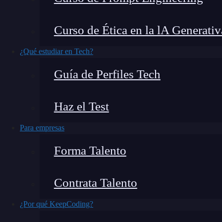
populares para la creación de interfaces de usua
probar tus componentes React, la
React Testin
Curso de Ética en la lA Generativ
herramientas. En este artículo, exploraremos 
Library
y cómo puedes aprovecharlo para mejora
¿Qué estudiar en Tech?
Guía de Perfiles Tech
Haz el Test
Para empresas
Forma Talento
Contrata Talento
¿Por qué KeepCoding?