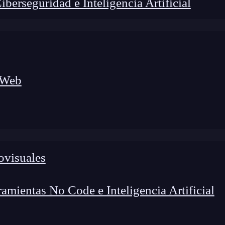
erseguridad e Inteligencia Artificial
 Web
lógico a nuevos profesionales, combinando conocimiento práctico,
os de transformación profesional.
ovisuales
mientas No Code e Inteligencia Artificial
React
se ha convertido en una de las bibliotecas más