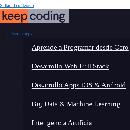
Saltar al contenido
Bootcamps
Aprende a Programar desde Cero
Desarrollo Web Full Stack
Comando getBy
Desarrollo Apps iOS & Android
Big Data & Machine Learning
Inteligencia Artificial
Lucia Gómez Salgado
|
Última