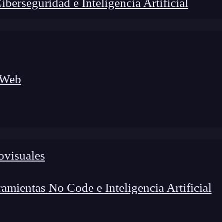
erseguridad e Inteligencia Artificial
 Web
ovisuales
lógico a nuevos profesionales, combinando conocimiento práctico,
os de transformación profesional.
mientas No Code e Inteligencia Artificial