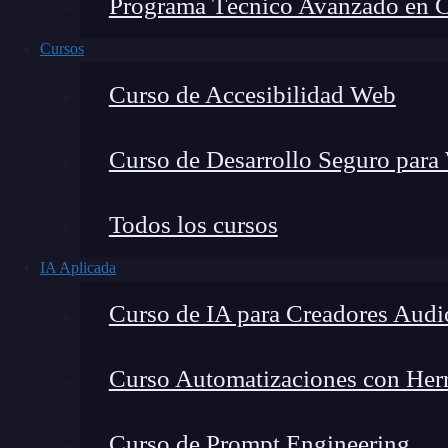
Programa Técnico Avanzado en Cib
Cursos
Curso de Accesibilidad Web
Curso de Desarrollo Seguro para
Todos los cursos
IA Aplicada
Lucia Gómez Salgado
Curso de IA para Creadores Audi
Contribuyo a acercar la realidad del sector tecno
visión de mercado y experiencia directa en proces
Curso Automatizaciones con Herra
Curso de Prompt Engineering