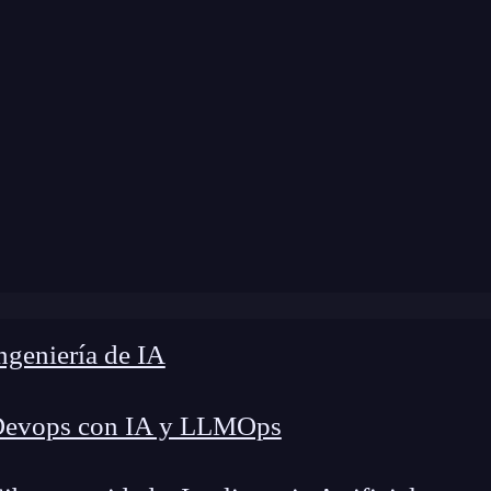
modificación:
26 de mayo de 2025 |
Tiempo de L
tarios HTML: Guía esencial para usarlos con eficacia y cl
geniería de IA
Devops con IA y LLMOps