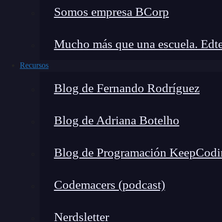
Somos empresa BCorp
Mucho más que una escuela. Edte
Los
comentarios en HTML
son fragmentos de
Recursos
completamente a la hora de renderizar la página
Blog de Fernando Rodríguez
funcionamiento del sitio. Sin embargo, cumplen
Blog de Adriana Botelho
Personalmente, los uso a diario por estas razon
Organizar mi código:
En proyectos grande
Blog de Programación KeepCodi
secciones con comentarios claros me permi
Comunicarme con otros desarrolladore
Codemacers (podcast)
aclaraciones que evitan malentendidos.
Depurar sin perder trabajo:
Si quiero pr
Nerdsletter