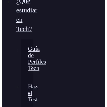
¿Qué
estudiar
en
Tech?
Guía
de
Perfiles
Tech
Haz
el
Test