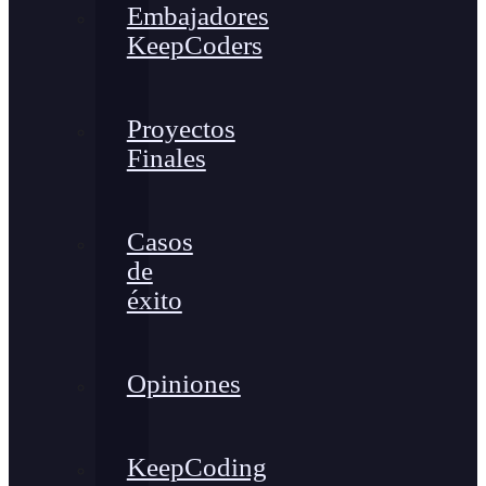
Embajadores
KeepCoders
Proyectos
Finales
Casos
de
éxito
Opiniones
KeepCoding