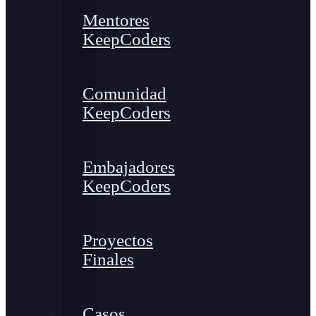
Mentores
KeepCoders
Comunidad
KeepCoders
Embajadores
KeepCoders
Proyectos
Finales
Casos