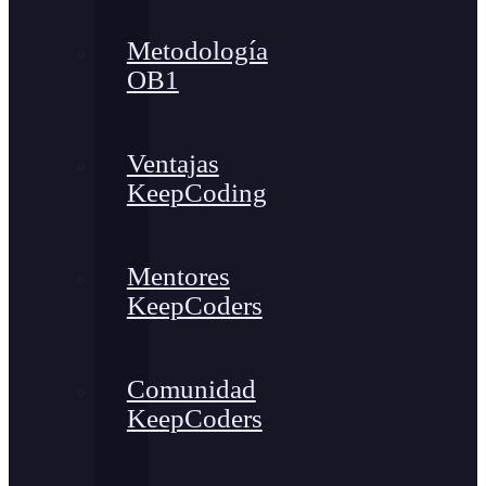
Metodología
OB1
Ventajas
KeepCoding
Mentores
KeepCoders
Comunidad
KeepCoders