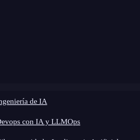
modificación:
17 de octubre de 2024 |
Tiempo de 
log
»
¿Cómo clonar un branch en Git? [Guía rápida]
geniería de IA
Devops con IA y LLMOps