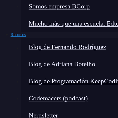
🔴 ¿Quieres Aprender 
Somos empresa BCorp
Descubre el Full Stack Jr. Bootcamp - A
Mucho más que una escuela. Edte
formación más completa del me
Recursos
👉 Prueba gratis el Bootcamp Apren
Blog de Fernando Rodríguez
Cada una de las ramas
permitirá crear nuevas 
Blog de Adriana Botelho
podrás realizar lo que deseas: hacer correc
probar cualquier cosa, sin necesidad de que 
Blog de Programación KeepCodi
otro lado, este tipo de
branchs
se puede fusiona
desees. El
branching
funciona para gestionar ca
Codemacers (podcast)
Los desarrolladores pueden clonar un reposit
branch
.
Nerdsletter