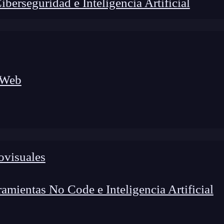
erseguridad e Inteligencia Artificial
 Web
ovisuales
lógico a nuevos profesionales, combinando conocimiento práctico,
os de transformación profesional.
mientas No Code e Inteligencia Artificial