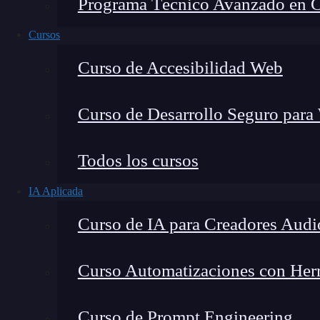
Programa Técnico Avanzado en Cib
Cursos
Curso de Accesibilidad Web
Curso de Desarrollo Seguro para
Todos los cursos
IA Aplicada
Lucia Gómez Salgado
Curso de IA para Creadores Audi
Contribuyo a acercar la realidad del sector tecno
visión de mercado y experiencia directa en proces
Curso Automatizaciones con Herra
Curso de Prompt Engineering