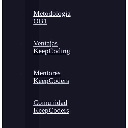
Metodología
OB1
Ventajas
KeepCoding
Mentores
KeepCoders
Comunidad
KeepCoders