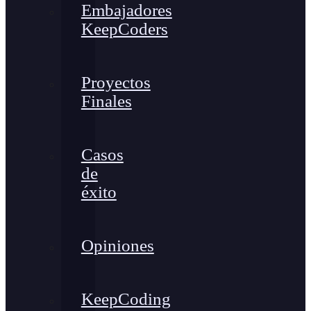
Embajadores
KeepCoders
Proyectos
Finales
Casos
de
éxito
Opiniones
KeepCoding