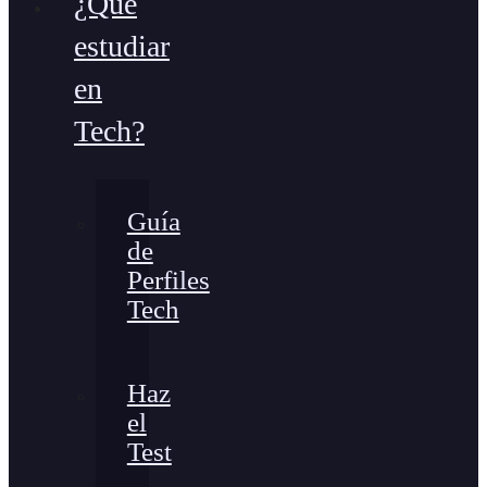
¿Qué
estudiar
en
Tech?
Guía
de
Perfiles
Tech
Haz
el
Test