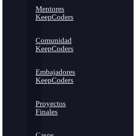
Mentores
KeepCoders
Comunidad
KeepCoders
Embajadores
KeepCoders
Proyectos
Finales
Casos