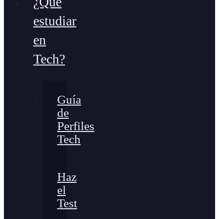
¿Qué
estudiar
en
Tech?
Guía
de
Perfiles
Tech
Haz
el
Test