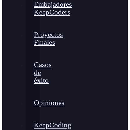
Embajadores
KeepCoders
Proyectos
Finales
Casos
de
éxito
Opiniones
KeepCoding