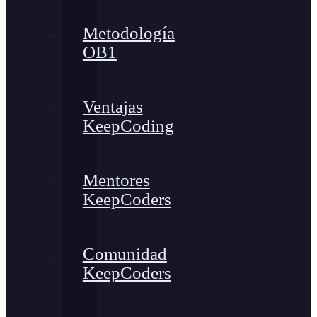
Metodología
OB1
Ventajas
KeepCoding
Mentores
KeepCoders
Comunidad
KeepCoders