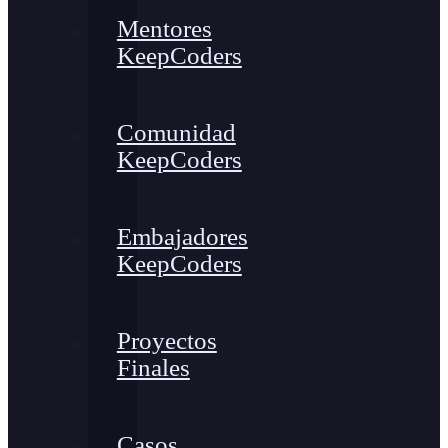
Mentores
KeepCoders
Comunidad
KeepCoders
Embajadores
KeepCoders
Proyectos
Finales
Casos