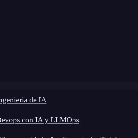
a modificación:
10 de abril de 2024 |
Tiempo de 
 crear ads y landing pages para optimizar tus ventas [7 pa
geniería de IA
Devops con IA y LLMOps