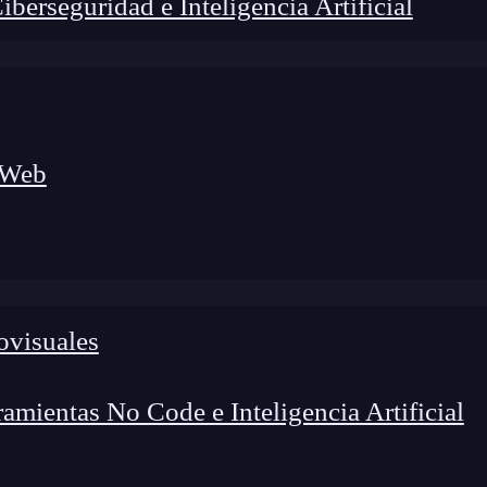
erseguridad e Inteligencia Artificial
 Web
ovisuales
foco en el desarrollo de talento y el análisis del sector
o evolucionan las tecnologías, qué competencias demanda el
 el entorno tech.
mientas No Code e Inteligencia Artificial