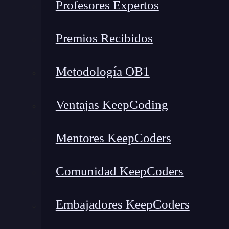
Profesores Expertos
El icono de hamburguesa es un símbolo que repr
escondido.
Este símbolo es muy común en pág
Premios Recibidos
automáticamente en dónde encontrar los me
representar con tres rayas horizontales, pero c
Metodología OB1
necesidades.
Aunque puedes utilizar el icono que quieras p
Ventajas KeepCoding
mantenerte en esta línea estética, pues es lo qu
conocimiento puede afectar la experiencia de us
Mentores KeepCoders
A continuación, te enseñamos cómo crear un i
Comunidad KeepCoders
horizontales, una encima de otra.
Cómo crear el icono de ham
Embajadores KeepCoders