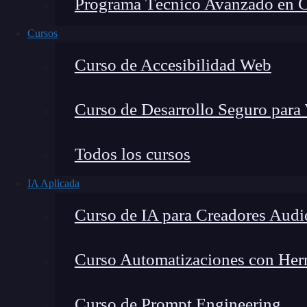
Programa Técnico Avanzado en Cib
Cursos
Curso de Accesibilidad Web
Curso de Desarrollo Seguro para
Todos los cursos
IA Aplicada
Lucia Gómez Salgado
Curso de IA para Creadores Audi
Contribuyo a acercar la realidad del sector tecno
visión de mercado y experiencia directa en proces
Curso Automatizaciones con Herra
Curso de Prompt Engineering