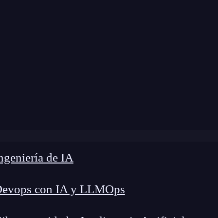
modificación:
25 de octubre de 2024 |
Tiempo de 
log
»
Cómo crear el icono de hamburguesa en CSS
geniería de IA
Devops con IA y LLMOps