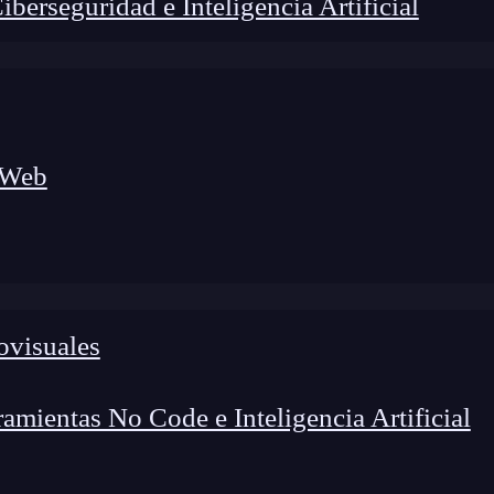
erseguridad e Inteligencia Artificial
 Web
ovisuales
lógico a nuevos profesionales, combinando conocimiento práctico,
os de transformación profesional.
mientas No Code e Inteligencia Artificial