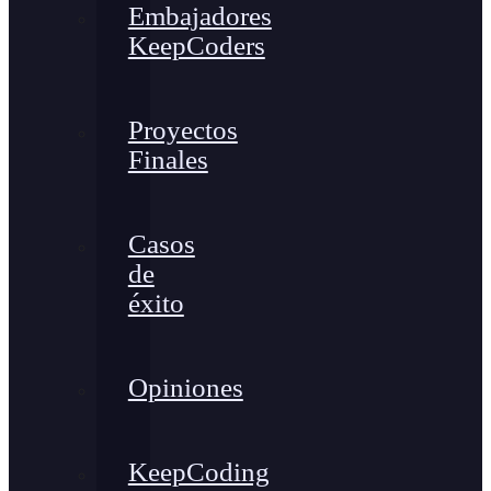
Embajadores
KeepCoders
Proyectos
Finales
Casos
de
éxito
Opiniones
KeepCoding