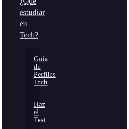
¿Qué
estudiar
en
Tech?
Guía
de
Perfiles
Tech
Haz
el
Test