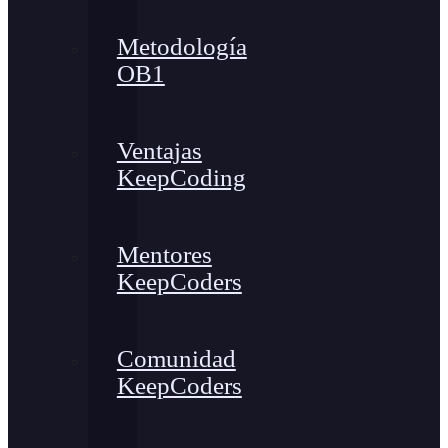
Metodología
OB1
Ventajas
KeepCoding
Mentores
KeepCoders
Comunidad
KeepCoders