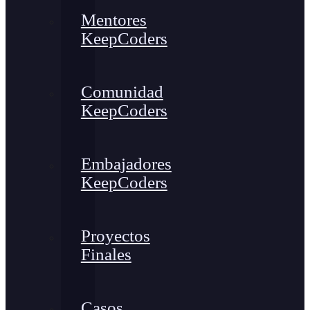
Mentores
KeepCoders
Comunidad
KeepCoders
Embajadores
KeepCoders
Proyectos
Finales
Casos