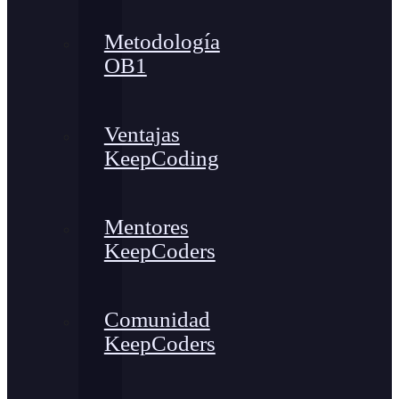
Metodología
OB1
Ventajas
KeepCoding
Mentores
KeepCoders
Comunidad
KeepCoders