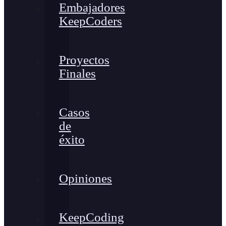
Embajadores
KeepCoders
Proyectos
Finales
Casos
de
éxito
Opiniones
KeepCoding