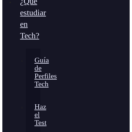
¿Qué
estudiar
en
Tech?
Guía
de
Perfiles
Tech
Haz
el
Test