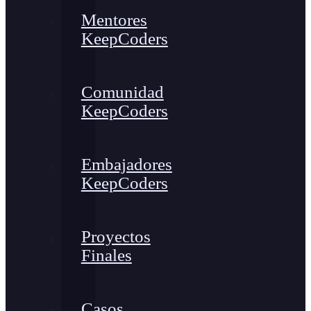
Mentores
KeepCoders
Comunidad
KeepCoders
Embajadores
KeepCoders
Proyectos
Finales
Casos