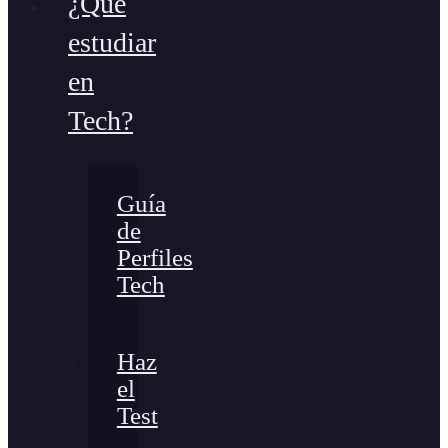
¿Qué
estudiar
en
Tech?
Guía
de
Perfiles
Tech
Haz
el
Test