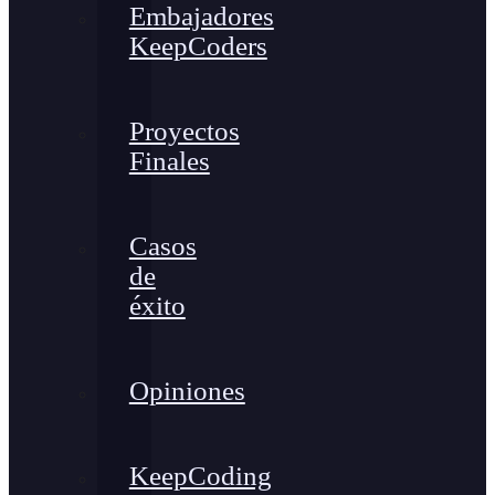
Embajadores
KeepCoders
Proyectos
Finales
Casos
de
éxito
Opiniones
KeepCoding