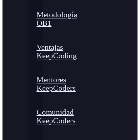
Metodología
OB1
Ventajas
KeepCoding
Mentores
KeepCoders
Comunidad
KeepCoders