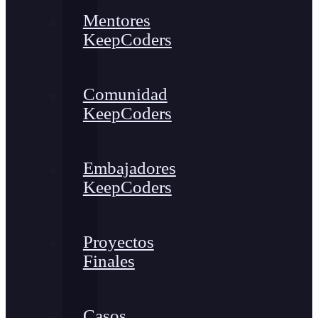
Mentores
KeepCoders
Comunidad
KeepCoders
Embajadores
KeepCoders
Proyectos
Finales
Casos