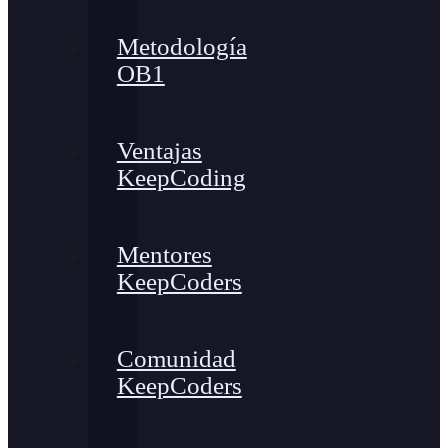
Metodología
OB1
Ventajas
KeepCoding
Mentores
KeepCoders
Comunidad
KeepCoders