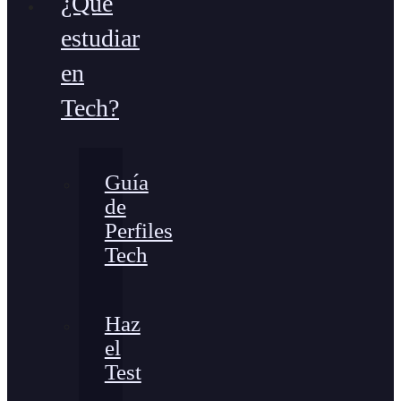
¿Qué
estudiar
en
Tech?
Guía
de
Perfiles
Tech
Haz
el
Test