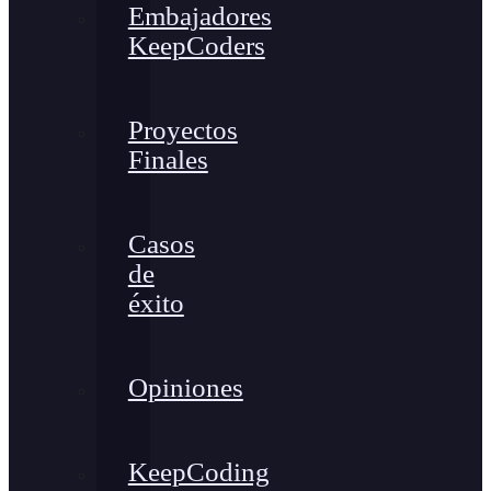
Embajadores
KeepCoders
Proyectos
Finales
Casos
de
éxito
Opiniones
KeepCoding