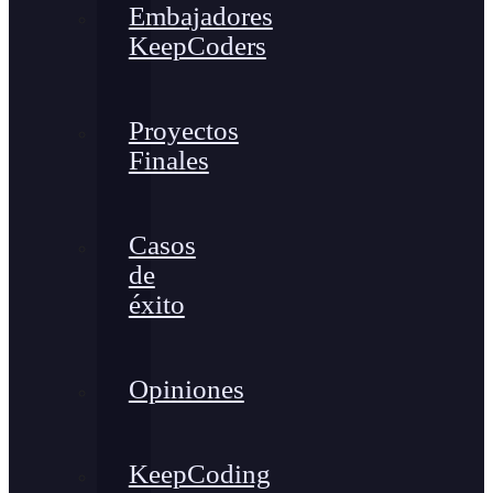
Embajadores
KeepCoders
Proyectos
Finales
Casos
de
éxito
Opiniones
KeepCoding