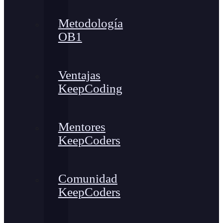
Metodología
OB1
Ventajas
KeepCoding
Mentores
KeepCoders
Comunidad
KeepCoders