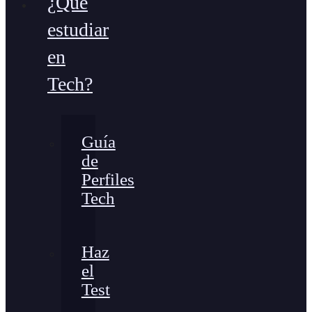
¿Qué
estudiar
en
Tech?
Guía
de
Perfiles
Tech
Haz
el
Test