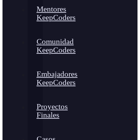
Mentores
KeepCoders
Comunidad
KeepCoders
Embajadores
KeepCoders
Proyectos
Finales
Casos