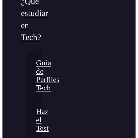
¿Qué
estudiar
en
Tech?
Guía
de
Perfiles
Tech
Haz
el
Test