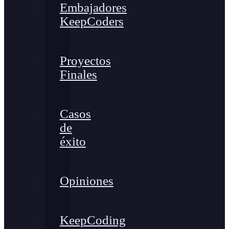
Embajadores
KeepCoders
Proyectos
Finales
Casos
de
éxito
Opiniones
KeepCoding