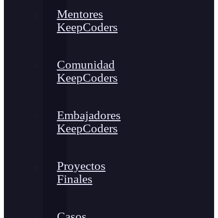
Mentores
KeepCoders
Comunidad
KeepCoders
Embajadores
KeepCoders
Proyectos
Finales
Casos