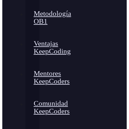
Metodología
OB1
Ventajas
KeepCoding
Mentores
KeepCoders
Comunidad
KeepCoders