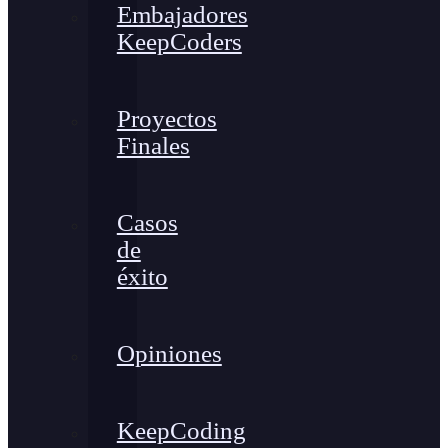
Embajadores
KeepCoders
Proyectos
Finales
Casos
de
éxito
Opiniones
KeepCoding