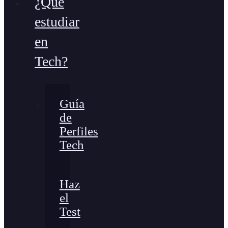
¿Qué
estudiar
en
Tech?
Guía
de
Perfiles
Tech
Haz
el
Test