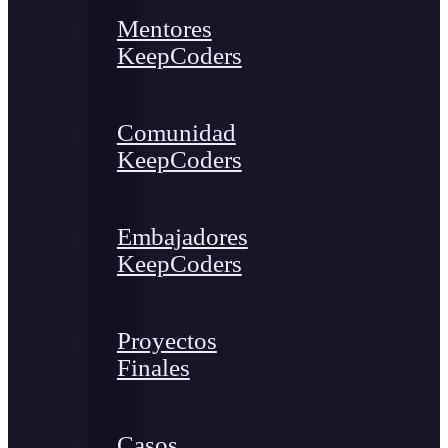
Mentores
KeepCoders
Comunidad
KeepCoders
Embajadores
KeepCoders
Proyectos
Finales
Casos