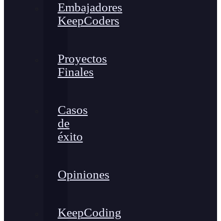
Embajadores
KeepCoders
Proyectos
Finales
Casos
de
éxito
Opiniones
KeepCoding