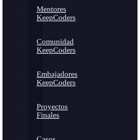
Mentores
KeepCoders
Comunidad
KeepCoders
Embajadores
KeepCoders
Proyectos
Finales
Casos