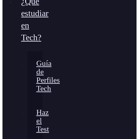
¿Qué
estudiar
en
Tech?
Guía
de
Perfiles
Tech
Haz
el
Test