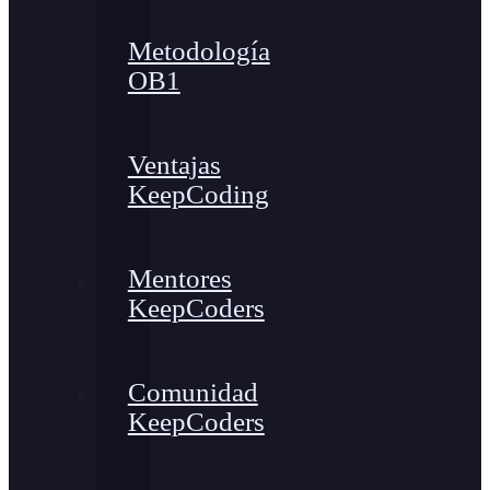
Metodología
OB1
Ventajas
KeepCoding
Mentores
KeepCoders
Comunidad
KeepCoders