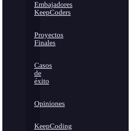
Embajadores
KeepCoders
Proyectos
Finales
Casos
de
éxito
Opiniones
KeepCoding