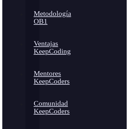
Metodología
OB1
Ventajas
KeepCoding
Mentores
KeepCoders
Comunidad
KeepCoders