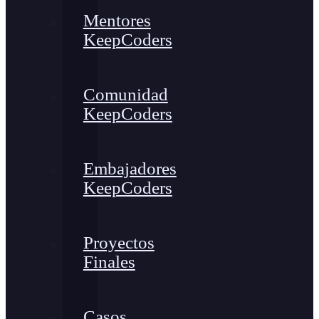
Mentores
KeepCoders
Comunidad
KeepCoders
Embajadores
KeepCoders
Proyectos
Finales
Casos