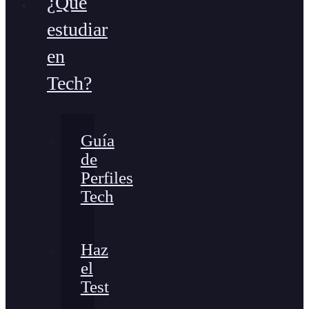
¿Qué
estudiar
en
Tech?
Guía
de
Perfiles
Tech
Haz
el
Test