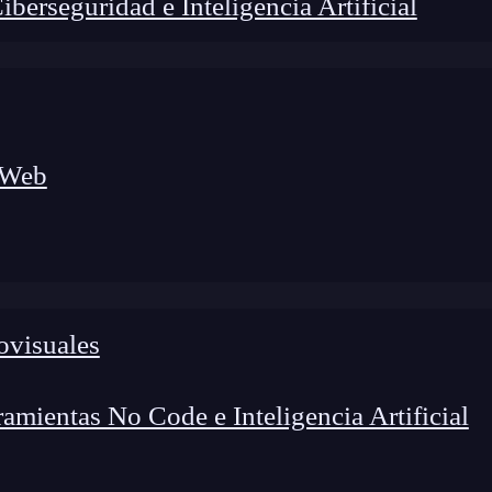
erseguridad e Inteligencia Artificial
 Web
ovisuales
lógico a nuevos profesionales, combinando conocimiento práctico,
os de transformación profesional.
mientas No Code e Inteligencia Artificial