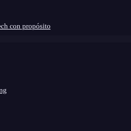
ch con propósito
 la segunda llamada a
print
no agregue un salto de
a.
nteractivo
 print también es muy útil cuando trabajas en un
ng
un cuaderno Jupyter. Te permite mostrar resultados
código. Simplemente escribe print() seguido del
ados en tiempo real.
ones