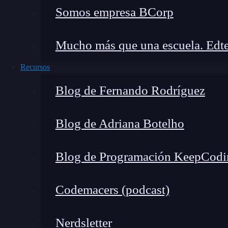
Somos empresa BCorp
ejemplo:
print("¡Hola!", end=" ") 

Mucho más que una escuela. Edte
print("¿Cómo estás?")
Recursos
En este caso, hemos utilizado
end=» «
para que
Blog de Fernando Rodríguez
línea, resultando en una salida en la misma líne
Mostrar texto en el entorno i
Blog de Adriana Botelho
Para imprimir resultados en Python, la función
Blog de Programación KeepCodi
entorno interactivo como el shell de Python o 
intermedios y comprender mejor el flujo de tu 
Codemacers (podcast)
contenido que deseas mostrar y verás los result
Print permite incluir expresi
Nerdsletter