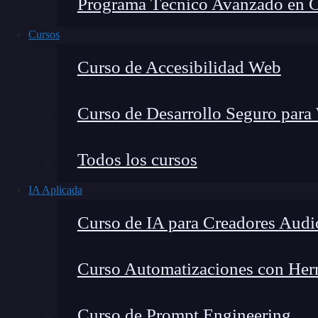
Programa Técnico Avanzado en Cib
Cursos
Curso de Accesibilidad Web
Curso de Desarrollo Seguro para
Todos los cursos
IA Aplicada
Lucia Gómez Salgado
Curso de IA para Creadores Audi
Contribuyo a acercar la realidad del sector tecno
visión de mercado y experiencia directa en proces
Curso Automatizaciones con Herra
Curso de Prompt Engineering