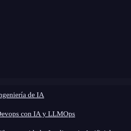
dificación:
25 de noviembre de 2024 |
Tiempo de
»
Cómo imprimir resultados en Python: Función print()
geniería de IA
Devops con IA y LLMOps