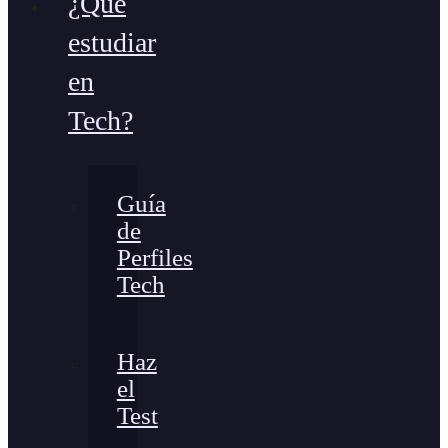
¿Qué
estudiar
en
Tech?
Guía
de
Perfiles
Tech
Haz
el
Test