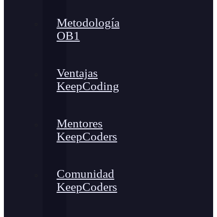
Metodología
OB1
Ventajas
KeepCoding
Mentores
KeepCoders
Comunidad
KeepCoders