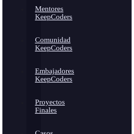
Mentores
KeepCoders
Comunidad
KeepCoders
Embajadores
KeepCoders
Proyectos
Finales
Casos