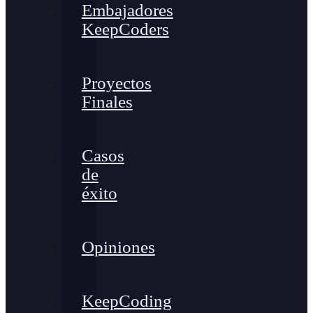
Embajadores
KeepCoders
Proyectos
Finales
Casos
de
éxito
Opiniones
KeepCoding