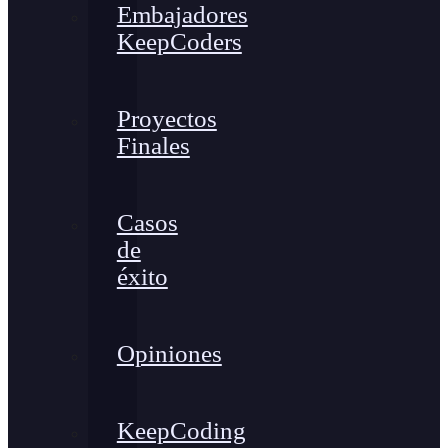
Embajadores
KeepCoders
Proyectos
Finales
Casos
de
éxito
Opiniones
KeepCoding