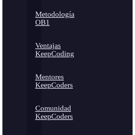
Metodología
OB1
Ventajas
KeepCoding
Mentores
KeepCoders
Comunidad
KeepCoders