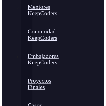
Mentores
KeepCoders
Comunidad
KeepCoders
Embajadores
KeepCoders
Proyectos
Finales
Casos