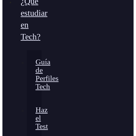
¿Qué
estudiar
en
Tech?
Guía
de
Perfiles
Tech
Haz
el
Test