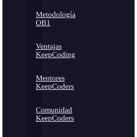
Metodología
OB1
Ventajas
KeepCoding
Mentores
KeepCoders
Comunidad
KeepCoders