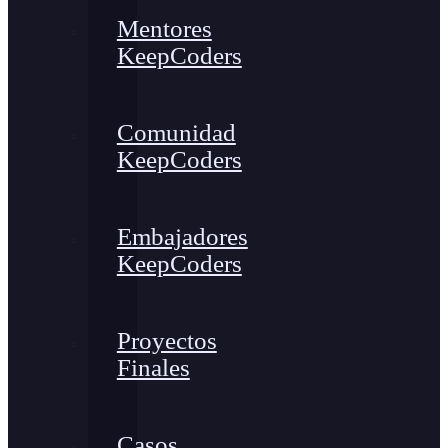
Mentores
KeepCoders
Comunidad
KeepCoders
Embajadores
KeepCoders
Proyectos
Finales
Casos