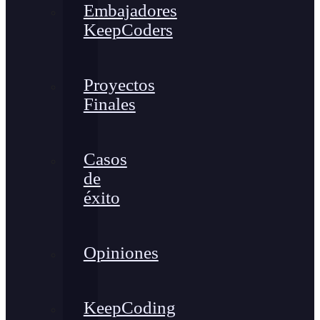
Embajadores
KeepCoders
Proyectos
Finales
Casos
de
éxito
Opiniones
KeepCoding