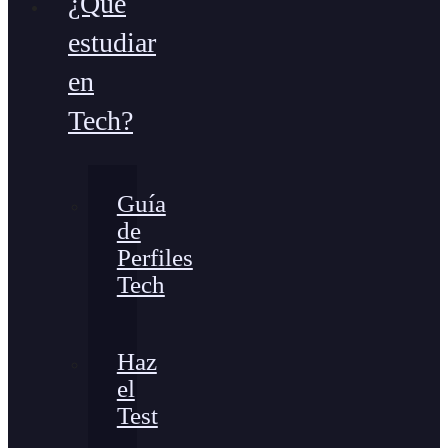
¿Qué
estudiar
en
Tech?
Guía
de
Perfiles
Tech
Haz
el
Test