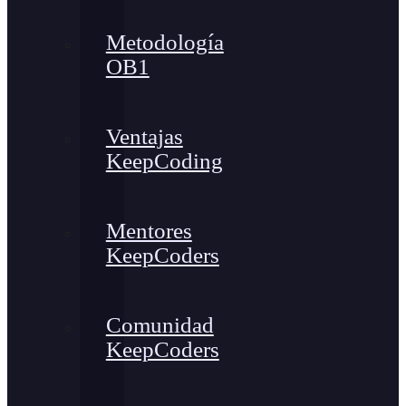
Metodología
OB1
Ventajas
KeepCoding
Mentores
KeepCoders
Comunidad
KeepCoders