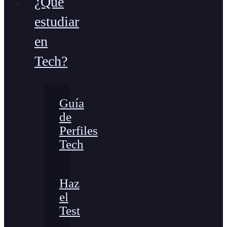
¿Qué
estudiar
en
Tech?
Guía
de
Perfiles
Tech
Haz
el
Test