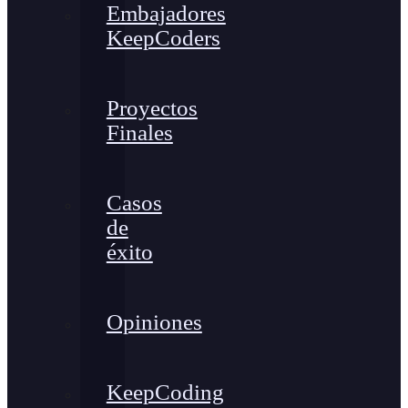
Embajadores
KeepCoders
Proyectos
Finales
Casos
de
éxito
Opiniones
KeepCoding