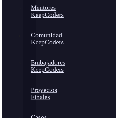
Mentores
KeepCoders
Comunidad
KeepCoders
Embajadores
KeepCoders
Proyectos
Finales
Casos