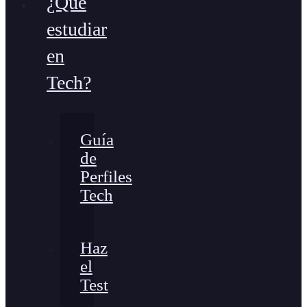
¿Qué
estudiar
en
Tech?
Guía
de
Perfiles
Tech
Haz
el
Test