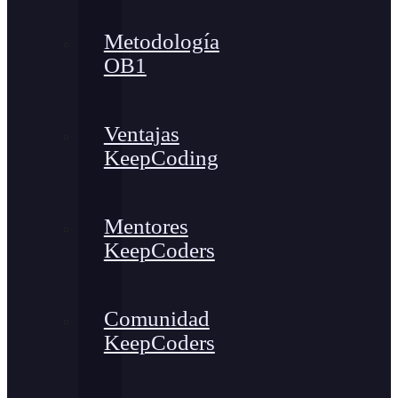
Metodología
OB1
Ventajas
KeepCoding
Mentores
KeepCoders
Comunidad
KeepCoders