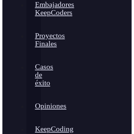
Embajadores
KeepCoders
Proyectos
Finales
Casos
de
éxito
Opiniones
KeepCoding