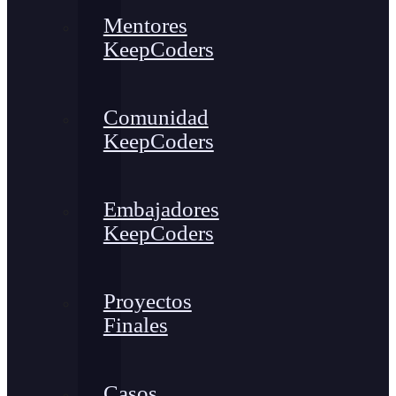
Mentores
KeepCoders
Comunidad
KeepCoders
Embajadores
KeepCoders
Proyectos
Finales
Casos