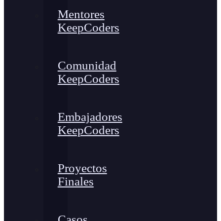
Mentores
KeepCoders
Comunidad
KeepCoders
Embajadores
KeepCoders
Proyectos
Finales
Casos