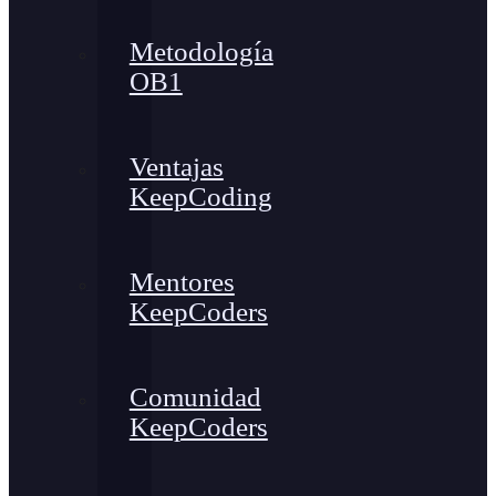
Metodología
OB1
Ventajas
KeepCoding
Mentores
KeepCoders
Comunidad
KeepCoders