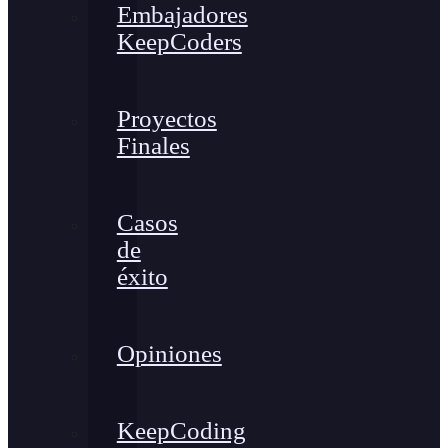
Embajadores
KeepCoders
Proyectos
Finales
Casos
de
éxito
Opiniones
KeepCoding