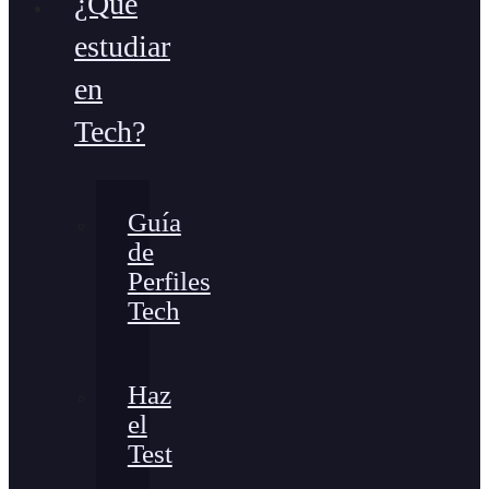
¿Qué
estudiar
en
Tech?
Guía
de
Perfiles
Tech
Haz
el
Test