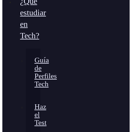
¿Qué
estudiar
en
Tech?
Guía
de
Perfiles
Tech
Haz
el
Test