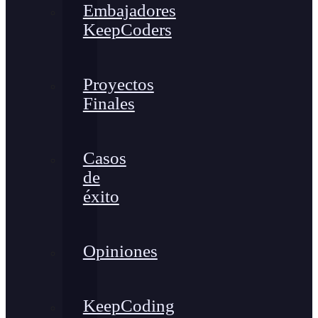
Embajadores
KeepCoders
Proyectos
Finales
Casos
de
éxito
Opiniones
KeepCoding