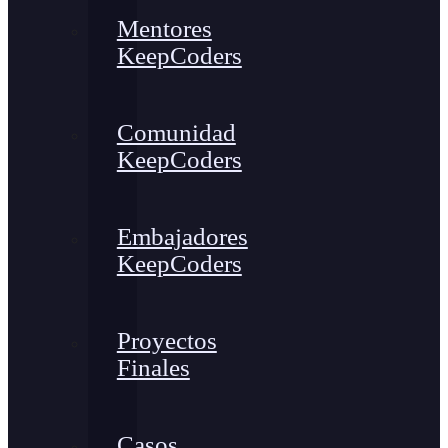
Mentores
KeepCoders
Comunidad
KeepCoders
Embajadores
KeepCoders
Proyectos
Finales
Casos