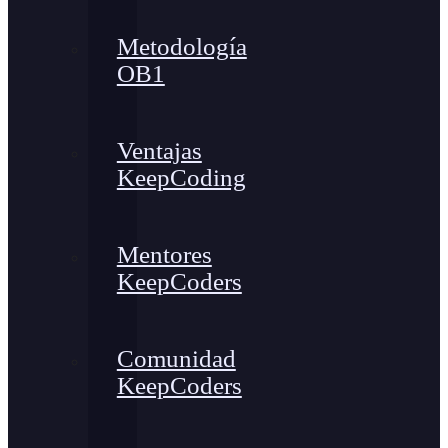
Metodología
OB1
Ventajas
KeepCoding
Mentores
KeepCoders
Comunidad
KeepCoders