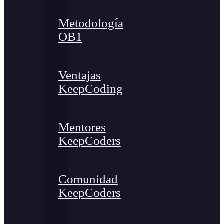
Metodología
OB1
Ventajas
KeepCoding
Mentores
KeepCoders
Comunidad
KeepCoders