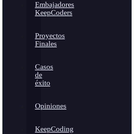
Embajadores
KeepCoders
Proyectos
Finales
Casos
de
éxito
Opiniones
KeepCoding