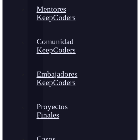
Mentores
KeepCoders
Comunidad
KeepCoders
Embajadores
KeepCoders
Proyectos
Finales
Casos