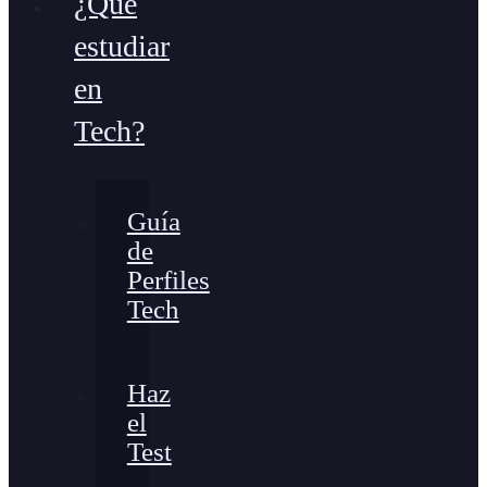
¿Qué
estudiar
en
Tech?
Guía
de
Perfiles
Tech
Haz
el
Test