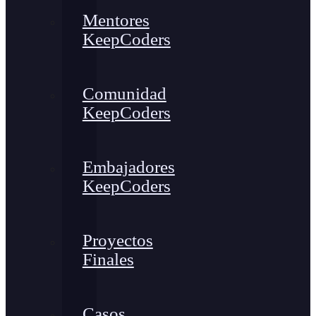
Mentores
KeepCoders
Comunidad
KeepCoders
Embajadores
KeepCoders
Proyectos
Finales
Casos