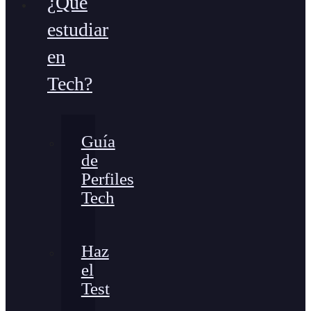
¿Qué
estudiar
en
Tech?
Guía
de
Perfiles
Tech
Haz
el
Test