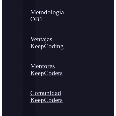
Metodología
OB1
Ventajas
KeepCoding
Mentores
KeepCoders
Comunidad
KeepCoders