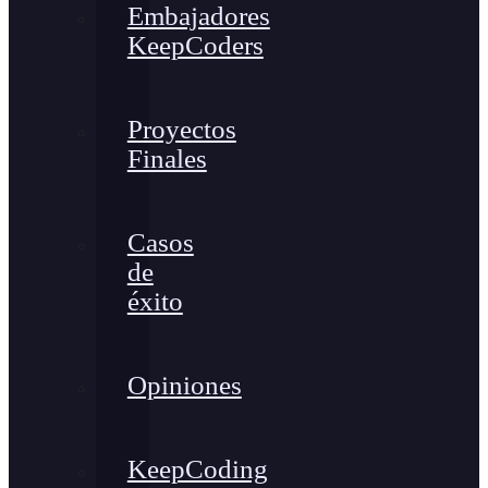
Embajadores
KeepCoders
Proyectos
Finales
Casos
de
éxito
Opiniones
KeepCoding