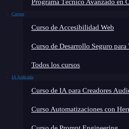
Programa Técnico Avanzado en Cib
Cursos
Curso de Accesibilidad Web
Curso de Desarrollo Seguro para
Todos los cursos
IA Aplicada
Lucia Gómez Salgado
Curso de IA para Creadores Audi
Contribuyo a acercar la realidad del sector tecno
visión de mercado y experiencia directa en proces
Curso Automatizaciones con Herra
Curso de Prompt Engineering