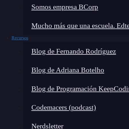
Somos empresa BCorp
la condición se vuelva falsa en algún momento
contador = 0 

Mucho más que una escuela. Edte
while contador < 5: 

Recursos
       print("Este bucle terminará despu
Blog de Fernando Rodríguez
       contador += 1
Usando la condición de salid
Blog de Adriana Botelho
Una forma común de controlar la ejecución es 
Blog de Programación KeepCodi
en Python. Esta es una variable o expresión que 
determinar cuándo debe terminar el bucle.
Codemacers (podcast)
condicion_de_salida = False 

while not condicion_de_salida: 

Nerdsletter