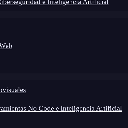
erseguridad e Inteligencia Artificial
 Web
ovisuales
lógico a nuevos profesionales, combinando conocimiento práctico,
os de transformación profesional.
mientas No Code e Inteligencia Artificial