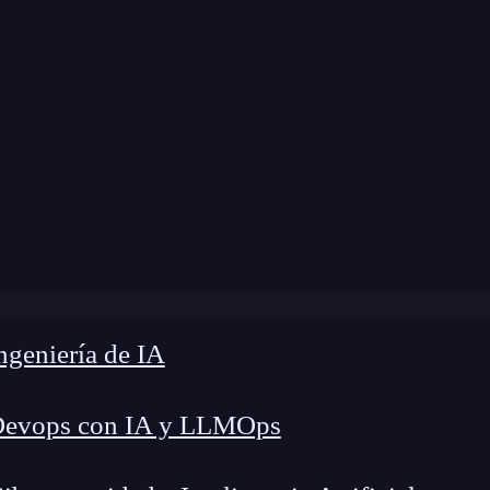
modificación:
15 de marzo de 2024 |
Tiempo de L
ómo usar la condición de salida en bucles while en Pytho
geniería de IA
Devops con IA y LLMOps