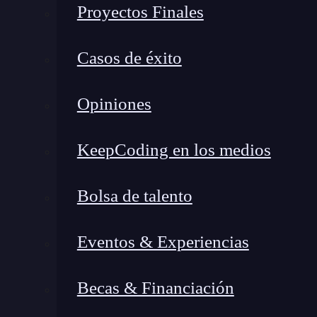
Proyectos Finales
Evitar bucles infinitos
Casos de éxito
Uno de los errores más comunes al trabajar con
que la condición se vuelva falsa en algún mome
Opiniones
nunca terminan. Para evitar esto, debes asegura
bucle
, la condición se evalúe de manera que pu
KeepCoding en los medios
Veamos un ejemplo sencillo de un bucle infini
Bolsa de talento
contador = 0 

while contador < 5: 

Eventos & Experiencias
        print("Este bucle nunca termina"
Becas & Financiación
En este caso, la
condición del bucle
(contador <
indefinidamente. Para evitar esto, podemos mod