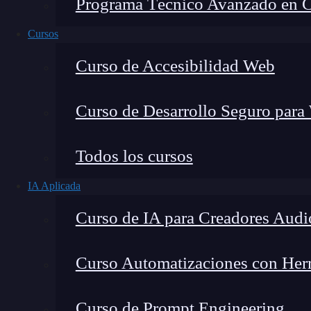
Programa Técnico Avanzado en Cib
Cursos
Curso de Accesibilidad Web
Curso de Desarrollo Seguro para
Lucia Gómez Salgado
Todos los cursos
Contribuyo a acercar la realidad del sector tecno
IA Aplicada
visión de mercado y experiencia directa en proces
Curso de IA para Creadores Audi
Curso Automatizaciones con Herra
En el mundo de la
tecnología
, las arquitectura
Curso de Prompt Engineering