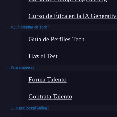
metodología popular para desarrollar aplicacio
es una de las características clave que hacen que
Curso de Ética en la lA Generativ
exploraremos cómo funciona la conexión directa
comunicación en aplicaciones basadas en micro
¿Qué estudiar en Tech?
Guía de Perfiles Tech
Haz el Test
Para empresas
Forma Talento
Contrata Talento
¿Por qué KeepCoding?