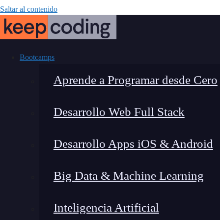
Saltar al contenido
Bootcamps
Aprende a Programar desde Cero
Desarrollo Web Full Stack
Conexión d
Desarrollo Apps iOS & Android
Big Data & Machine Learning
Inteligencia Artificial
Lucia Gómez Salgado
|
Última 