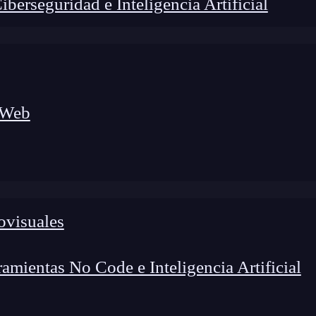
erseguridad e Inteligencia Artificial
 Web
lógico a nuevos profesionales, combinando conocimiento práctico,
os de transformación profesional.
ovisuales
mientas No Code e Inteligencia Artificial
s de microservicios se han convertido en una