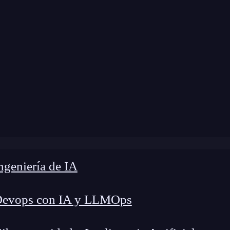
me
»
Blog
»
Conexión directa a microservicios
geniería de IA
Devops con IA y LLMOps