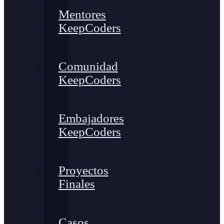
Mentores
KeepCoders
Comunidad
KeepCoders
Embajadores
KeepCoders
Proyectos
Finales
Casos