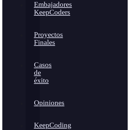
Embajadores
KeepCoders
Proyectos
Finales
Casos
de
éxito
Opiniones
KeepCoding