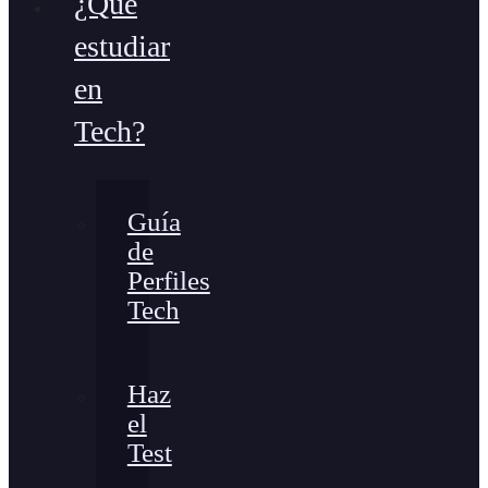
¿Qué
estudiar
en
Tech?
Guía
de
Perfiles
Tech
Haz
el
Test