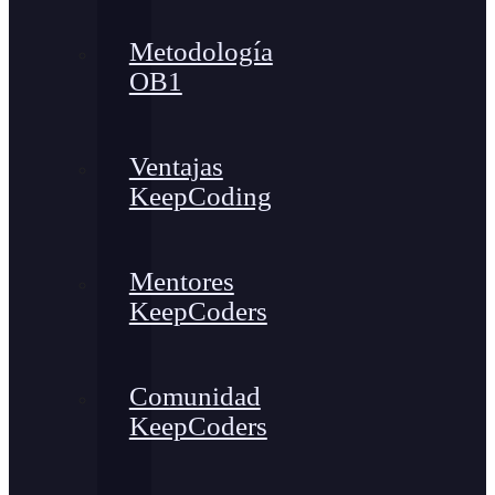
Metodología
OB1
Ventajas
KeepCoding
Mentores
KeepCoders
Comunidad
KeepCoders