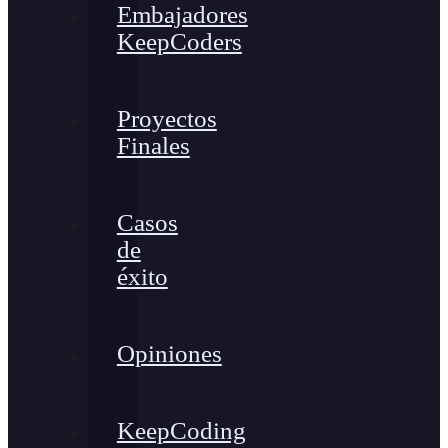
Embajadores
KeepCoders
Proyectos
Finales
Casos
de
éxito
Opiniones
KeepCoding