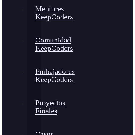
Mentores
KeepCoders
Comunidad
KeepCoders
Embajadores
KeepCoders
Proyectos
Finales
Casos