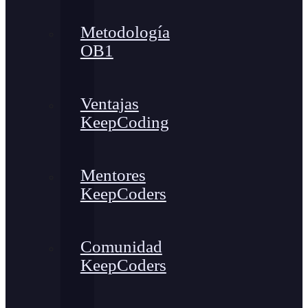
Metodología
OB1
Ventajas
KeepCoding
Mentores
KeepCoders
Comunidad
KeepCoders