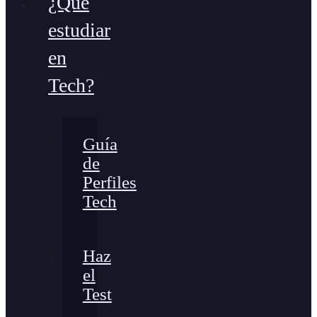
¿Qué
estudiar
en
Tech?
Guía
de
Perfiles
Tech
Haz
el
Test