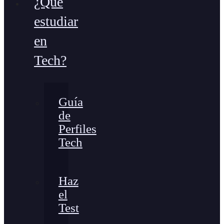
¿Qué
estudiar
en
Tech?
Guía
de
Perfiles
Tech
Haz
el
Test