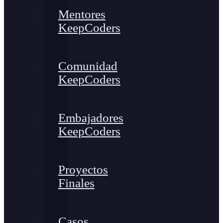
Mentores
KeepCoders
Comunidad
KeepCoders
Embajadores
KeepCoders
Proyectos
Finales
Casos