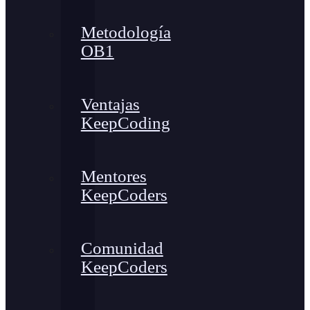
Metodología
OB1
Ventajas
KeepCoding
Mentores
KeepCoders
Comunidad
KeepCoders