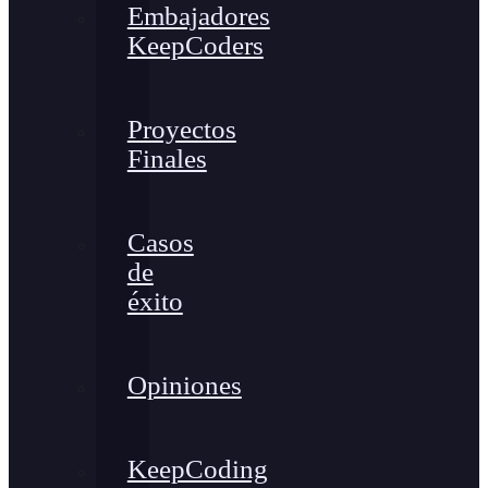
Embajadores
KeepCoders
Proyectos
Finales
Casos
de
éxito
Opiniones
KeepCoding