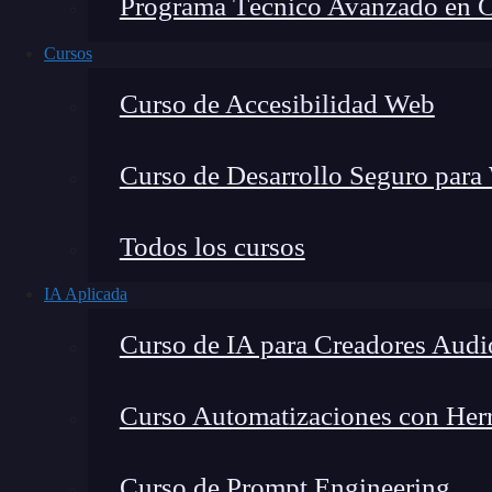
Programa Técnico Avanzado en Cib
Cursos
Curso de Accesibilidad Web
Curso de Desarrollo Seguro para
Todos los cursos
IA Aplicada
Lucia Gómez Salgado
Curso de IA para Creadores Audi
Contribuyo a acercar la realidad del sector tecno
visión de mercado y experiencia directa en proces
Curso Automatizaciones con Herra
Curso de Prompt Engineering