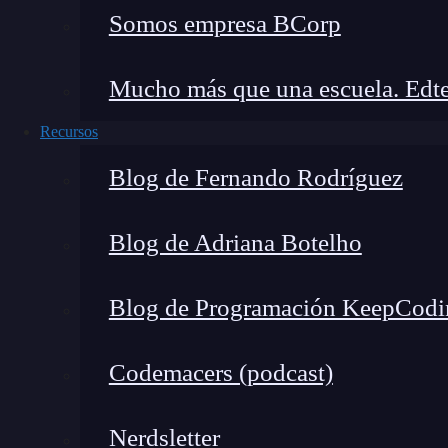
Somos empresa BCorp
que mapea las propiedades del component
actualiza el estado, estas propiedades tam
Mucho más que una escuela. Edte
, La segunda parte,
mapDispatchToProps
m
funciones de acción en el componente con
Recursos
funciones de acción, estas se vuelven a
Blog de Fernando Rodríguez
permite que el componente envíe acciones 
: el componente que se desea co
Component
Blog de Adriana Botelho
Blog de Programación KeepCodi
Codemacers (podcast)
Nerdsletter