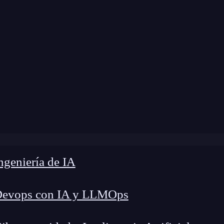
modificación:
15 de marzo de 2024 |
Tiempo de L
»
Funcionamiento de connect()(Component) en Redux
geniería de IA
Devops con IA y LLMOps