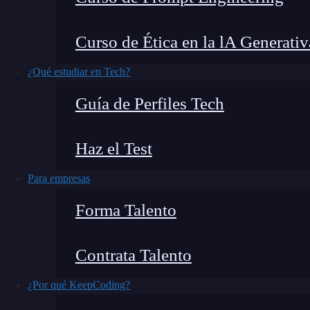
En el emocionante mundo del
desarrollo web
, 
Curso de Ética en la lA Generativ
React, una de las herramientas más poderosas 
los desarrolladores manejar eficientemente l
¿Qué estudiar en Tech?
se trata de trabajar con
Redux
, una función que
Guía de Perfiles Tech
artículo, exploraremos en detalle el funcionami
componentes conectados en el ecosistema de R
Haz el Test
Para empresas
Forma Talento
Contrata Talento
¿Por qué KeepCoding?
¿Qué encontrarás en este post?