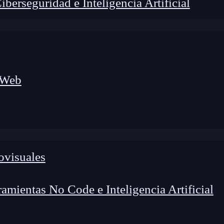
erseguridad e Inteligencia Artificial
 Web
ovisuales
lógico a nuevos profesionales, combinando conocimiento práctico,
os de transformación profesional.
mientas No Code e Inteligencia Artificial